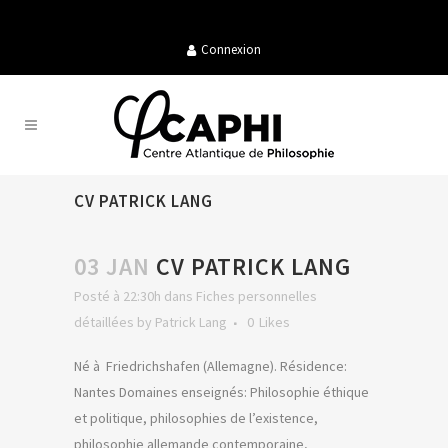
Connexion
CV PATRICK LANG
03 JAN
CV PATRICK LANG
Posté à 22:30h
dans
Fiches personnelles
détaillées
by
Patrick Lang
0
Likes
Né à Friedrichshafen (Allemagne). Résidence:
Nantes Domaines enseignés: Philosophie éthique
et politique, philosophies de l’existence,
philosophie allemande contemporaine,