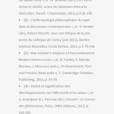
de Gilbert Amy », in : M. Jimenez (dir.),
L’art entre
fiction et réalité
, actes du Séminaire Interarts
2010-2011, ParisÂ : L’Harmattan, 2014, p.Â 91-108.
[6] « L’anthropologie philosophique du sujet
dans la discussion contemporaine », in : V. Verdier
(dir.),
Robert Misrahi : pour une éthique de la joie
,
actes du colloque de Cerisy (juin 2012), Nantes :
éditions Nouvelles Cécile Defaut, 2013, p.Â 79-106.
[5] « Max Scheler’s Analysis of Ressentiment in
Modern Democracies », in : B. Fantini, D. Martà­n
Moruno, J. Moscoso (eds.),
On Resentment: Past
and Present
, Newcastle u. T.: Cambridge Scholars
Publishing, 2013, p. 55-70.
[4] « Statut et signification des
développements sur l’affectivité et la valeur », in :
A. Grandjean & L. Perreau (dir.),
Husserl – La science
des phénomènes
, Paris, CNRS éditions, 2012, p.
243-262.