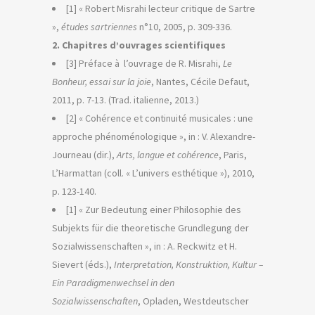
[1] « Robert Misrahi lecteur critique de Sartre
»,
études sartriennes
n°10, 2005, p. 309-336.
2. Chapitres d’ouvrages scientifiques
[3] Préface à l’ouvrage de R. Misrahi,
Le
Bonheur, essai sur la joie
, Nantes, Cécile Defaut,
2011, p. 7-13. (Trad. italienne, 2013.)
[2] « Cohérence et continuité musicales : une
approche phénoménologique », in : V. Alexandre-
Journeau (dir.),
Arts, langue et cohérence
, Paris,
L’Harmattan (coll. « L’univers esthétique »), 2010,
p. 123-140.
[1] « Zur Bedeutung einer Philosophie des
Subjekts für die theoretische Grundlegung der
Sozialwissenschaften », in : A. Reckwitz et H.
Sievert (éds.),
Interpretation, Konstruktion, Kultur –
Ein Paradigmenwechsel in den
Sozialwissenschaften
, Opladen, Westdeutscher