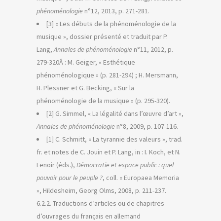
phénoménologie
n°12, 2013, p. 271-281.
[3] « Les débuts de la phénoménologie de la
musique », dossier présenté et traduit par P.
Lang,
Annales de phénoménologie
n°11, 2012, p.
279-320Â : M. Geiger, « Esthétique
phénoménologique » (p. 281-294) ; H. Mersmann,
H. Plessner et G. Becking, « Sur la
phénoménologie de la musique » (p. 295-320).
[2] G. Simmel, « La légalité dans l’œuvre d’art »,
Annales de phénoménologie
n°8, 2009, p. 107-116.
[1] C. Schmitt, « La tyrannie des valeurs », trad.
fr. et notes de C. Jouin et P. Lang, in : I. Koch, et N.
Lenoir (éds.),
Démocratie et espace public : quel
pouvoir pour le peuple ?
, coll. « Europaea Memoria
», Hildesheim, Georg Olms, 2008, p. 211-237.
6.2.2. Traductions d’articles ou de chapitres
d’ouvrages du français en allemand