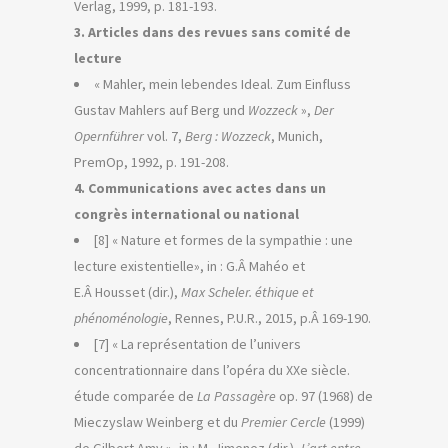
Verlag, 1999, p. 181-193.
3. Articles dans des revues sans comité de
lecture
« Mahler, mein lebendes Ideal. Zum Einfluss
Gustav Mahlers auf Berg und
Wozzeck
»,
Der
Opernführer
vol. 7,
Berg : Wozzeck
, Munich,
PremOp, 1992, p. 191-208.
4. Communications avec actes dans un
congrès international ou national
[8] « Nature et formes de la sympathie : une
lecture existentielle», in : G.Â Mahéo et
E.Â Housset (dir.),
Max Scheler. éthique et
phénoménologie
, Rennes, P.U.R., 2015, p.Â 169-190.
[7] « La représentation de l’univers
concentrationnaire dans l’opéra du XXe siècle.
étude comparée de
La Passagère
op. 97 (1968) de
Mieczyslaw Weinberg et du
Premier Cercle
(1999)