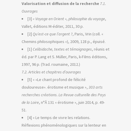
Valorisation et diffusion de la recherche
7.1.
Ouvrages
[3]
« Voyage en Orient », philosophie du voyage
,
Vallet, éditions M-éditer, 2011, 30 p.
[2]
Qu’est-ce que l’argent ?
, Paris, Vrin (coll. «
Chemins philosophiques »), 2009, 128 p., épuisé.
[1]
Celibidache, textes et témoignages
, réunis et
éd. par P. Lang et S. Müller, Paris, k-Films éditions,
1997, 96 p. (Trad. roumaine, 2012.)
7.2. Articles et chapitres d’ouvrages
[5] « «Le chant profond de félicité
douloureuse». érotisme et musique »,
303 arts
recherches créations. La Revue culturelle des Pays
de la Loire
, n°Â 131 « érotisme », juin 2014, p. 49-
51.
[4] « Le temps de vivre les relations.
Réflexions phénoménologiques sur la lenteur en