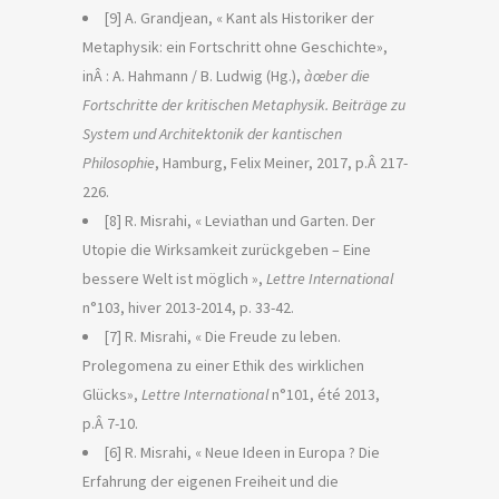
[9] A. Grandjean, « Kant als Historiker der
Metaphysik: ein Fortschritt ohne Geschichte»,
inÂ : A. Hahmann / B. Ludwig (Hg.),
àœber die
Fortschritte der kritischen Metaphysik. Beiträge zu
System und Architektonik der kantischen
Philosophie
, Hamburg, Felix Meiner, 2017, p.Â 217-
226.
[8] R. Misrahi, « Leviathan und Garten. Der
Utopie die Wirksamkeit zurückgeben – Eine
bessere Welt ist möglich »,
Lettre International
n°103, hiver 2013-2014, p. 33-42.
[7] R. Misrahi, « Die Freude zu leben.
Prolegomena zu einer Ethik des wirklichen
Glücks»,
Lettre International
n°101, été 2013,
p.Â 7-10.
[6] R. Misrahi, « Neue Ideen in Europa ? Die
Erfahrung der eigenen Freiheit und die