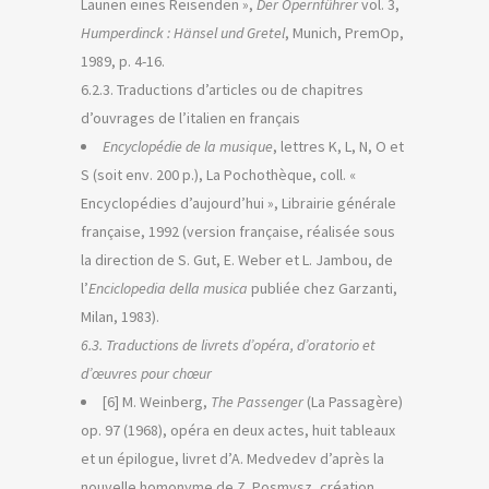
Launen eines Reisenden »,
Der Opernführer
vol. 3,
Humperdinck : Hänsel und Gretel
, Munich, PremOp,
1989, p. 4-16.
6.2.3. Traductions d’articles ou de chapitres
d’ouvrages de l’italien en français
Encyclopédie de la musique
, lettres K, L, N, O et
S (soit env. 200 p.), La Pochothèque, coll. «
Encyclopédies d’aujourd’hui », Librairie générale
française, 1992 (version française, réalisée sous
la direction de S. Gut, E. Weber et L. Jambou, de
l’
Enciclopedia della musica
publiée chez Garzanti,
Milan, 1983).
6.3. Traductions de livrets d’opéra, d’oratorio et
d’œuvres pour chœur
[6] M. Weinberg,
The Passenger
(La Passagère)
op. 97 (1968), opéra en deux actes, huit tableaux
et un épilogue, livret d’A. Medvedev d’après la
nouvelle homonyme de Z. Posmysz, création