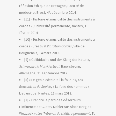
réflexion éthique de Bretagne, Faculté de
médecine, Brest, 4Â décembre 2014.
[11] « Histoire et musicalité des instruments à
cordes », Université permanente, Nantes, 10
février 2014.
[10] « Histoire et musicalité des instruments à
cordes », festival
Vibration Cordes
, Ville de
Bouguenais, 14 mars 2013.
[9] « Celibidache und der Klang der Natur »,
Schwarzwald Musikfestival
, Baiersbronn,
Allemagne, 21 septembre 2012.
[8] « Le génie côtoie-t-il la folie ? »,
Les
Rencontres de Sophie
, « La folie des hommes »,
Lieu unique, Nantes, 11 mars 2012.
[7] « Prendre le parti des déserteurs.
L’influence de Gustav Mahler sur Alban Berg et
Wozzeck »,
Les Tribunes du théâtre permanent
, TU-