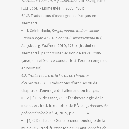
Wertlehre 1908-1914
(
Husserliana
vol. XXVIII), Paris:
P.U.F., coll. « Epiméthée », 2009, 480 p.
6.1.2. Traductions d’ouvrages du français en
allemand
I. Celebidachi,
Sergiu, einmal anders. Meine
Erinnerungen an Celibidache
(
Celibidachiana
II/3),
Augsbourg: WiàŸner, 2010, 128 p. (traduit en
allemand à partir d’une version de travail fran-
çaise, en référence constante à l’édition originale
en roumain).
6.2. Traductions d’articles ou de chapitres
d’ouvrages
6.2.1. Traductions d’articles ou de
chapitres d’ouvrage de l’allemand en français
Â [5] H.Â Plessner, « Sur l’anthropologie de la
musique», trad. fr. et notes de P.Â Lang,
Annales de
phénoménologie
n°14, 2015, p.Â 355-374.
[4] C. Dahlhaus, « Sur la phénoménologie de la
musique », trad. fr. et notes de P. Lang,
Annales de