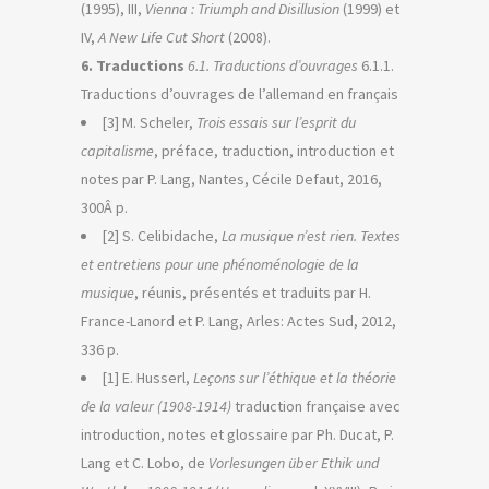
(1995), III,
Vienna : Triumph and Disillusion
(1999) et
IV,
A New Life Cut Short
(2008).
6. Traductions
6.1. Traductions d’ouvrages
6.1.1.
Traductions d’ouvrages de l’allemand en français
[3] M. Scheler,
Trois essais sur l’esprit du
capitalisme
, préface, traduction, introduction et
notes par P. Lang, Nantes, Cécile Defaut, 2016,
300Â p.
[2] S. Celibidache,
La musique n’est rien. Textes
et entretiens pour une phénoménologie de la
musique
, réunis, présentés et traduits par H.
France-Lanord et P. Lang, Arles: Actes Sud, 2012,
336 p.
[1] E. Husserl,
Leçons sur l’éthique et la théorie
de la valeur (1908-1914)
traduction française avec
introduction, notes et glossaire par Ph. Ducat, P.
Lang et C. Lobo, de
Vorlesungen über Ethik und