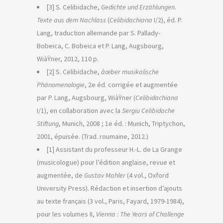
[3] S. Celibidache,
Gedichte und Erzählungen.
Texte aus dem Nachlass
(
Celibidachiana
I/2), éd. P.
Lang, traduction allemande par S. Pallady-
Bobeica, C. Bobeica et P. Lang, Augsbourg,
WiàŸner, 2012, 110 p.
[2] S. Celibidache,
àœber musikalische
Phänomenologie
, 2e éd. corrigée et augmentée
par P. Lang, Augsbourg, WiàŸner (
Celibidachiana
I/1), en collaboration avec la
Sergiu Celibidache
Stiftung
, Munich, 2008 ; 1e éd. : Munich, Triptychon,
2001, épuisée. (Trad. roumaine, 2012.)
[1] Assistant du professeur H.-L. de La Grange
(musicologue) pour l’édition anglaise, revue et
augmentée, de
Gustav Mahler
(4 vol., Oxford
University Press). Rédaction et insertion d’ajouts
au texte français (3 vol., Paris, Fayard, 1979-1984),
pour les volumes II,
Vienna : The Years of Challenge