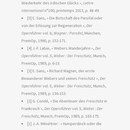
Wiederkehr des irdischen Glücks »,
Lettre
International
n°100, printemps 2013, p. 48-49.
[5] E. Sans, « Die Botschaft des Parsifal oder
von der Erlösung zur Regeneration »,
Der
Opernführer
vol. 6,
Wagner : Parsifal
, München,
PremOp, 1990, p. 152-171.
[4] J.-F. Labie, « Webers Wanderjahre »,
Der
Opernführer
vol. 5,
Weber : Der Freischütz
, Munich,
PremOp, 1989, p. 6-15.
[3] E. Sans, « Richard Wagner, der erste
Bewunderer Webers und seines
Freischütz
»,
Der
Opernführer
vol. 5,
Weber : Der Freischütz
, Munich,
PremOp, 1989, p. 136-153.
[2] G. Condé, « Die Abenteuer des
Freischütz
in
Frankreich »,
Der Opernführer
vol. 5,
Weber : Der
Freischütz
, Munich, PremOp, 1989, p. 163-175.
[1] J.-A. Ménétrier : « Humperdinck oder die