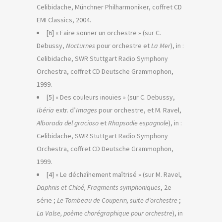
Celibidache, Münchner Philharmoniker, coffret CD
EMI Classics, 2004.
[6] « Faire sonner un orchestre » (sur C.
Debussy,
Nocturnes
pour orchestre et
La Mer
), in :
Celibidache, SWR Stuttgart Radio Symphony
Orchestra, coffret CD Deutsche Grammophon,
1999.
[5] « Des couleurs inouïes » (sur C. Debussy,
Ibéria
extr. d’
Images
pour orchestre, et M. Ravel,
Alborada del gracioso
et
Rhapsodie espagnole
), in :
Celibidache, SWR Stuttgart Radio Symphony
Orchestra, coffret CD Deutsche Grammophon,
1999.
[4] « Le déchaînement maîtrisé » (sur M. Ravel,
Daphnis et Chloé, Fragments symphoniques
, 2e
série ;
Le Tombeau de Couperin, suite d’orchestre
;
La Valse, poème chorégraphique pour orchestre
), in