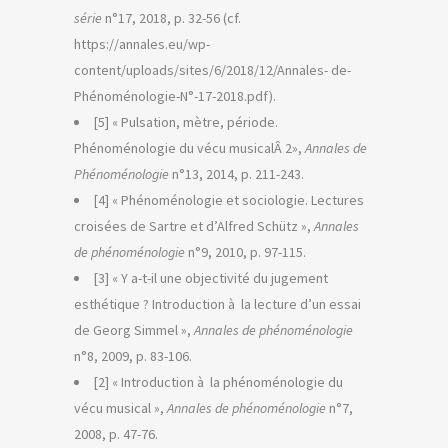
série
n°17, 2018, p. 32-56 (cf.
https://annales.eu/wp-
content/uploads/sites/6/2018/12/Annales- de-
Phénoménologie-N°-17-2018.pdf).
[5] « Pulsation, mètre, période.
Phénoménologie du vécu musicalÂ 2»,
Annales de
Phénoménologie
n°13, 2014, p. 211-243.
[4] « Phénoménologie et sociologie. Lectures
croisées de Sartre et d’Alfred Schütz »,
Annales
de phénoménologie
n°9, 2010, p. 97-115.
[3] « Y a-t-il une objectivité du jugement
esthétique ? Introduction à la lecture d’un essai
de Georg Simmel »,
Annales de phénoménologie
n°8, 2009, p. 83-106.
[2] « Introduction à la phénoménologie du
vécu musical »,
Annales de phénoménologie
n°7,
2008, p. 47-76.