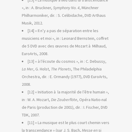
[15] « La musique a lieu dans la transcendance
», in : A. Bruckner,
Symphony No. 4
, Münchner
Philharmoniker, dir. : S. Celibidache, DVD Arthaus
Musik, 2012.
[14] « Il n’y a pas de séparation entre les
musiciens et moi », in : Leonard Bernstein, coffret
de 5 DVD avec des œuvres de Mozart à Milhaud,
EuroArts, 2008.
[13] « à l’écoute du cosmos », in : C. Debussy,
La Mer
, G. Holst,
The Planets
, The Philadelphia
Orchestra, dir. : E. Ormandy (1977), DVD EuroArts,
2008.
[12] « Initiation à la majorité de l’être humain »,
in : W. A. Mozart,
Die Zauberflöte
, Opéra Natio-nal
de Paris (production de 2001), dir. : I. Fischer, DVD
TDK, 2007.
[11] « La musique est le plus court chemin vers
la transcendance » (sur J. S. Bach,
Messe en
si