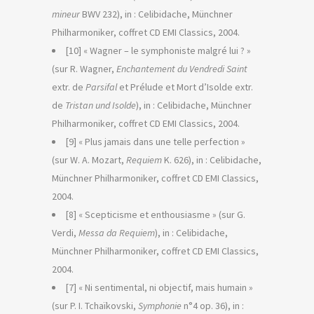
mineur
BWV 232), in : Celibidache, Münchner
Philharmoniker, coffret CD EMI Classics, 2004.
[10] « Wagner – le symphoniste malgré lui ? »
(sur R. Wagner,
Enchantement du Vendredi Saint
extr. de
Parsifal
et Prélude et Mort d’Isolde extr.
de
Tristan und Isolde
), in : Celibidache, Münchner
Philharmoniker, coffret CD EMI Classics, 2004.
[9] « Plus jamais dans une telle perfection »
(sur W. A. Mozart,
Requiem
K. 626), in : Celibidache,
Münchner Philharmoniker, coffret CD EMI Classics,
2004.
[8] « Scepticisme et enthousiasme » (sur G.
Verdi,
Messa da Requiem
), in : Celibidache,
Münchner Philharmoniker, coffret CD EMI Classics,
2004.
[7] « Ni sentimental, ni objectif, mais humain »
(sur P. I. Tchaïkovski,
Symphonie
n°4 op. 36), in :