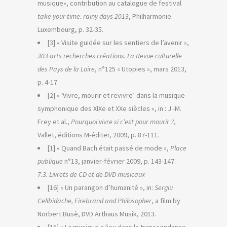
musique», contribution au catalogue de festival
take your time. rainy days 2013
, Philharmonie
Luxembourg, p. 32-35.
[3] « Visite guidée sur les sentiers de l’avenir »,
303 arts recherches créations. La Revue culturelle
des Pays de la Loire
, n°125 « Utopies », mars 2013,
p. 4-17.
[2] « ‘Vivre, mourir et revivre’ dans la musique
symphonique des XIXe et XXe siècles », in : J.-M.
Frey et al.,
Pourquoi vivre si c’est pour mourir ?
,
Vallet, éditions M-éditer, 2009, p. 87-111.
[1] « Quand Bach était passé de mode »,
Place
publique
n°13, janvier-février 2009, p. 143-147.
7.3. Livrets de CD et de DVD musicaux
[16] « Un parangon d’humanité », in:
Sergiu
Celibidache, Firebrand and Philosopher
, a film by
Norbert Busè, DVD Arthaus Musik, 2013.