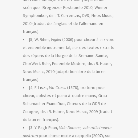
scénique : Bregenzer Festspiele 2010, Wiener
Symphoniker, dir. : T. Currentzis, DVD, Neos Music,
2010 (traduit de l’anglais et de l’allemand en
français).
[5] W. Rihm,
Vigilia
(2006) pour chœur à six voix
et ensemble instrumental, sur des textes extraits
des répons de la liturgie de la Semaine Sainte,
ChorWerk Ruhr, Ensemble Modern, dir. : R. Huber,
Neos Music, 2010 (adaptation libre du latin en
français).
[4] F. Liszt,
Via Crucis
(1878), oratorio pour
chœur, solistes et piano à quatre mains, Grau-
Schumacher Piano Duo, Chœurs de la WDR de
Cologne, dir. : R. Huber, Neos Music, 2009 (traduit
du latin en français).
[3] Y. Pagh-Paan,
Vide Domine, vide afflictionem
nostram
pour chœur mixte a cappella (2007), sur