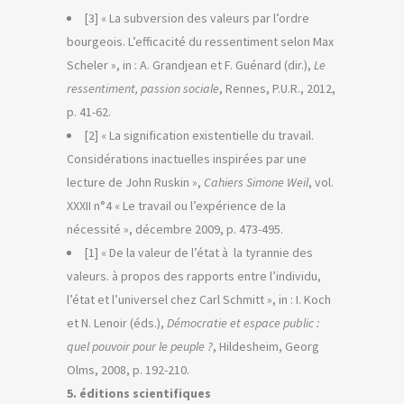
[3] « La subversion des valeurs par l’ordre
bourgeois. L’efficacité du ressentiment selon Max
Scheler », in : A. Grandjean et F. Guénard (dir.),
Le
ressentiment, passion sociale
, Rennes, P.U.R., 2012,
p. 41-62.
[2] « La signification existentielle du travail.
Considérations inactuelles inspirées par une
lecture de John Ruskin »,
Cahiers Simone Weil
, vol.
XXXII n°4 « Le travail ou l’expérience de la
nécessité », décembre 2009, p. 473-495.
[1] « De la valeur de l’état à la tyrannie des
valeurs. à propos des rapports entre l’individu,
l’état et l’universel chez Carl Schmitt », in : I. Koch
et N. Lenoir (éds.),
Démocratie et espace public :
quel pouvoir pour le peuple ?
, Hildesheim, Georg
Olms, 2008, p. 192-210.
5. éditions scientifiques