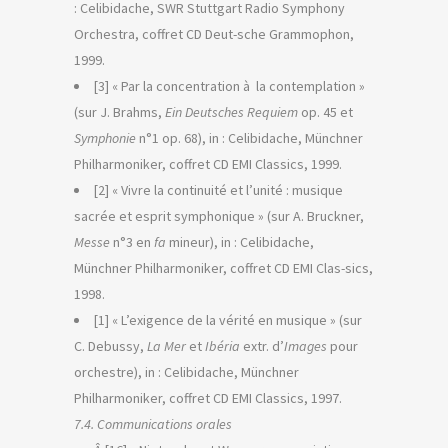
: Celibidache, SWR Stuttgart Radio Symphony
Orchestra, coffret CD Deut-sche Grammophon,
1999.
[3] « Par la concentration à la contemplation »
(sur J. Brahms,
Ein Deutsches Requiem
op. 45 et
Symphonie
n°1 op. 68), in : Celibidache, Münchner
Philharmoniker, coffret CD EMI Classics, 1999.
[2] « Vivre la continuité et l’unité : musique
sacrée et esprit symphonique » (sur A. Bruckner,
Messe
n°3 en
fa
mineur), in : Celibidache,
Münchner Philharmoniker, coffret CD EMI Clas-sics,
1998.
[1] « L’exigence de la vérité en musique » (sur
C. Debussy,
La Mer
et
Ibéria
extr. d’
Images
pour
orchestre), in : Celibidache, Münchner
Philharmoniker, coffret CD EMI Classics, 1997.
7.4. Communications orales