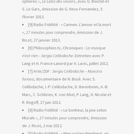
sphères »,
Le Labo des savoirs
, avec G. Boistel et
S. Le Gars, émission de G. Hess-Fernandez, 5
février 2013.
[9] Radio Fidélité : « Carmen. L’amour et la mort
»,
27 minutes pour comprendre
, émission de J.
Ricot, 27 janvier 2013.
[8] Philosophies.tv, Chroniques :
La musique
n’est rien – Sergiu Celibidache
. Entretien avec P.
Lang et H. France-Lanord par A. Lavis, juillet 2012.
[7] Arte/ZDF :
Sergiu Celibidache – Maestro
furioso
, documentaire de N. Busè. Avec S.
Celibidache, I.-P. Celibidache, D. Barenboim, A.-B.
Marc, C. Schlüren, K. von Abel, P. Lang, H. Nicolai et
R. Rogoff, 27 juin 2012.
[6] Radio Fidélité : « Le bonheur, la joie selon
Misrahi »,
27 minutes pour comprendre
, émission
de J. Ricot, 2 mai 2012.
[5] Radio Fidélité : « Mieczyslaw Weinberg, un