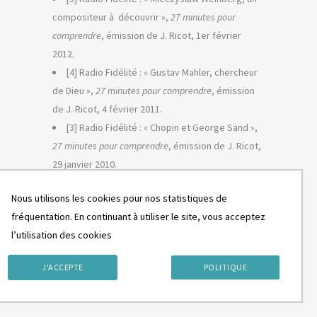
compositeur à découvrir »,
27 minutes pour
comprendre
, émission de J. Ricot, 1er février
2012.
[4] Radio Fidélité : « Gustav Mahler, chercheur
de Dieu »,
27 minutes pour comprendre
, émission
de J. Ricot, 4 février 2011.
[3] Radio Fidélité : « Chopin et George Sand »,
27 minutes pour comprendre
, émission de J. Ricot,
29 janvier 2010.
[2] Radio Télévision Belge Francophone :
étoile
Nous utilisons les cookies pour nos statistiques de
d’un jour
(sur S. Celibidache), 28 juin 2004.
fréquentation. En continuant à utiliser le site, vous acceptez
[1] France Musique,
Violon d’Ingres
, émission
l’utilisation des cookies
de G. Le Gallic (présentation de l’Orchestre des
régions européennes), 10 juin 2000.
J'ACCEPTE
POLITIQUE
DOCUMENTS JOINTS
CV complet de P. Lang au format PDF