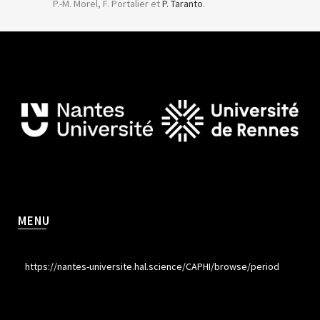
P.-M. Morel, F. Portalier et
P. Taranto
.
MENU
https://nantes-universite.hal.science/CAPHI/browse/period