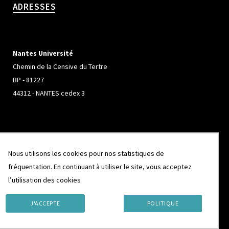
ADRESSES
Nantes Université
Chemin de la Censive du Tertre
BP - 81227
44312 - NANTES cedex 3
Université de Rennes
Nous utilisons les cookies pour nos statistiques de
Campus de Beaulieu
fréquentation. En continuant à utiliser le site, vous acceptez
263 Avenue Général Leclerc
l’utilisation des cookies
CS 74205
35042 - RENNES cedex
J'ACCEPTE
POLITIQUE