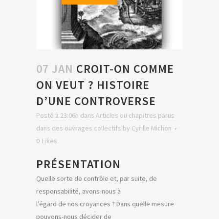
07 JAN
CROIT-ON COMME
ON VEUT ? HISTOIRE
D’UNE CONTROVERSE
Posté à 23:06h
dans
Articles ou chapitres parus
dans des ouvrages collectifs
by
Cyrille Michon
0
Likes
PRÉSENTATION
Quelle sorte de contrôle et, par suite, de
responsabilité, avons-nous à
l’égard de nos croyances ? Dans quelle mesure
pouvons-nous décider de