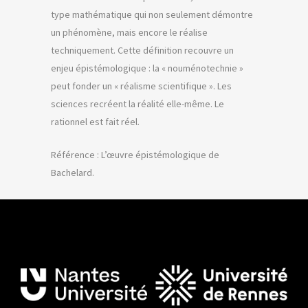
type mathématique qui non seulement démontre
un phénomène, mais encore le réalise
techniquement. Cette définition recouvre un
enjeu épistémologique : la « nouménotechnie »
peut fonder un « réalisme scientifique ». Les
sciences recréent la réalité elle-même. Le
rationnel est fait réel.
Référence : L’œuvre épistémologique de
Bachelard.