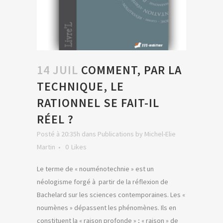
14 JUIL
COMMENT, PAR LA
TECHNIQUE, LE
RATIONNEL SE FAIT-IL
RÉEL ?
Posté à 20:35h
dans
Publications
by
Michel-Elie
Martin
0
Likes
Le terme de « nouménotechnie » est un
néologisme forgé à partir de la réflexion de
Bachelard sur les sciences contemporaines. Les «
noumènes » dépassent les phénomènes. Ils en
constituent la « raison profonde » ; « raison » de