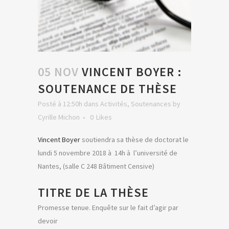
05 NOV
VINCENT BOYER :
SOUTENANCE DE THÈSE
Posté à 12:50h
dans
Activités
,
Soutenances
by
Cyrille Michon
0
Likes
Vincent Boyer
soutiendra sa thèse de doctorat le
lundi 5 novembre 2018 à 14h à l’université de
Nantes, (salle C 248 Bâtiment Censive)
TITRE DE LA THÈSE
Promesse tenue. Enquête sur le fait d’agir par
devoir