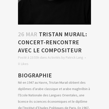
26 MAR
TRISTAN MURAIL:
CONCERT-RENCONTRE
AVEC LE COMPOSITEUR
Posté à 23:55h
dans
Activités
by
Patrick Lang
0
Likes
BIOGRAPHIE
Né en 1947 au Havre, Tristan Murail obtient des
diplômes d’arabe classique et arabe maghrébin à
l’Ecole Nationale des Langues Orientales, une
licence ès sciences économiques et le diplôme
de l’Institut d’Etudes Politiques de Paris. En 1967,