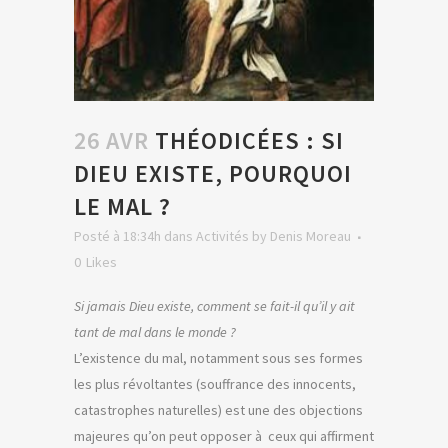
26 AVR
THÉODICÉES : SI
DIEU EXISTE, POURQUOI
LE MAL ?
Posté à 18:34h
dans
Activités
by
Denis Moreau
0
Likes
Si jamais Dieu existe, comment se fait-il qu’il y ait
tant de mal dans le monde ?
L’existence du mal, notamment sous ses formes
les plus révoltantes (souffrance des innocents,
catastrophes naturelles) est une des objections
majeures qu’on peut opposer à ceux qui affirment