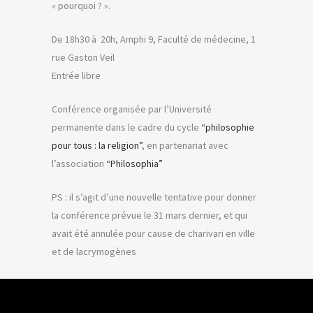
« pourquoi ? ».
De 18h30 à 20h, Amphi 9, Faculté de médecine, 1
rue Gaston Veil
Entrée libre
Conférence organisée par l’Université
permanente dans le cadre du cycle
“philosophie
pour tous : la religion”
, en partenariat avec
l’association
“Philosophia”
PS : il s’agit d’une nouvelle tentative pour donner
la conférence prévue le 31 mars dernier, et qui
avait été annulée pour cause de charivari en ville
et de lacrymogènes