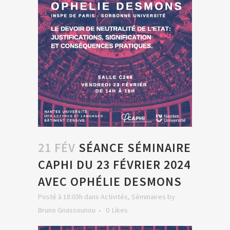
21 FÉV
SÉANCE SÉMINAIRE
CAPHI DU 23 FÉVRIER 2024
AVEC OPHÉLIE DESMONS
Posté à 18:03h
dans
Activités
,
Séminaires
by
Bruno Gnassounou
0
Likes