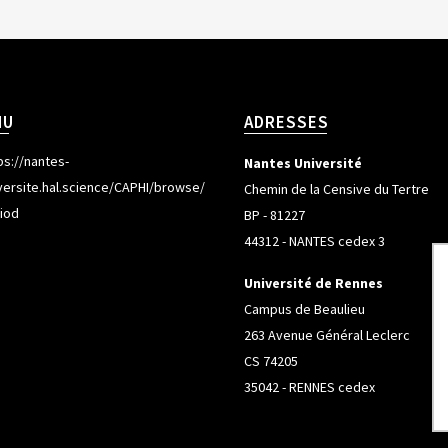
NU
ADRESSES
ps://nantes-
Nantes Université
versite.hal.science/CAPHI/browse/
Chemin de la Censive du Tertre
iod
BP - 81227
44312 - NANTES cedex 3
Université de Rennes
Campus de Beaulieu
263 Avenue Général Leclerc
CS 74205
35042 - RENNES cedex