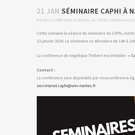
21 JAN
SÉMINAIRE CAPHI À 
Posté à 11:06h
dans
Activités
,
Le CAPHI
,
Séminaires
b
Cette semaine la séance du séminaire du CAPhi, mettra
23 janvier 2026. Le séminaire se déroulera de 14H à 16
La conférence de Angélique Thébert est intitulée :
« C
Contact :
La conférence sera disponible par visioconférence éga
secretariat.caphi@univ-nantes.fr