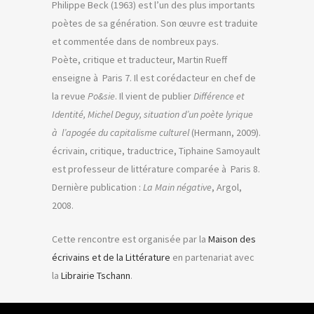
Philippe Beck (1963) est l’un des plus importants
poètes de sa génération. Son œuvre est traduite
et commentée dans de nombreux pays.
Poète, critique et traducteur, Martin Rueff
enseigne à Paris 7. Il est corédacteur en chef de
la revue
Po&sie
. Il vient de publier
Différence et
Identité, Michel Deguy, situation d’un poète lyrique
à l’apogée du capitalisme culturel
(Hermann, 2009).
écrivain, critique, traductrice, Tiphaine Samoyault
est professeur de littérature comparée à Paris 8.
Dernière publication :
La Main négative
, Argol,
2008.
Cette rencontre est organisée par la
Maison des
écrivains et de la Littérature
en partenariat avec
la
Librairie Tschann
.