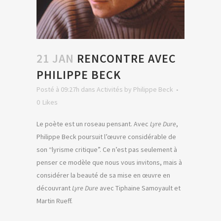
21 JAN
RENCONTRE AVEC
PHILIPPE BECK
Posté à 09:27h
dans
Activités
by
Philippe Beck
0
Likes
Le poète est un roseau pensant. Avec
Lyre Dure
,
Philippe Beck poursuit l’œuvre considérable de
son “lyrisme critique”. Ce n’est pas seulement à
penser ce modèle que nous vous invitons, mais à
considérer la beauté de sa mise en œuvre en
découvrant
Lyre Dure
avec Tiphaine Samoyault et
Martin Rueff.