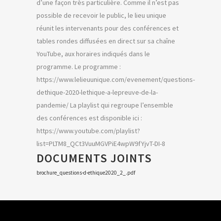
d’une façon très particulière. Comme il n’est pas
possible de recevoir le public, le lieu unique
réunit les intervenants pour des conférences et
tables rondes diffusées en direct sur sa chaîne
YouTube, aux horaires indiqués dans le
programme. Le programme :
https://www.lelieuunique.com/evenement/questions-
dethique-2020-lethique-a-lepreuve-de-la-
pandemie/ La playlist qui regroupe l’ensemble
des conférences est disponible ici :
https://www.youtube.com/playlist?
list=PLTM8_QCt3VuuMGVPiE4wpW9fYjvT-DI-8
DOCUMENTS JOINTS
brochure_questions-d-ethique2020_2_.pdf