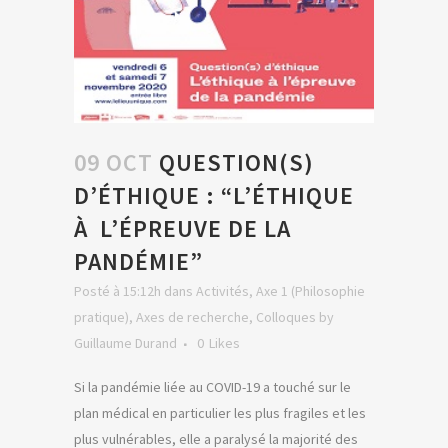
09 OCT
QUESTION(S)
D’ÉTHIQUE : “L’ÉTHIQUE
À L’ÉPREUVE DE LA
PANDÉMIE”
Posté à 15:12h
dans
Activités
,
Axe 1 (Philosophie
pratique)
,
Axes de recherche
,
Colloques
by
Guillaume Durand
0
Likes
Si la pandémie liée au COVID-19 a touché sur le
plan médical en particulier les plus fragiles et les
plus vulnérables, elle a paralysé la majorité des