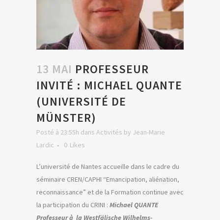
13 MAI
PROFESSEUR
INVITÉ : MICHAEL QUANTE
(UNIVERSITÉ DE
MÜNSTER)
Posté à 23:55h
dans
Activités
by
Jean-Marie
Lardic
0
Likes
L’université de Nantes accueille dans le cadre du
séminaire CREN/CAPHI “Emancipation, aliénation,
reconnaissance” et de la Formation continue avec
la participation du CRINI :
Michael QUANTE
Professeur à la Westfälische Wilhelms-