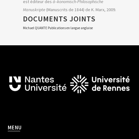
est éditeur des
à–konomisch-Philosophische
Manuskripte
(Manuscrits de 1844) de K. Marx, 2009.
DOCUMENTS JOINTS
Michael QUANTE Publications en langue anglaise
MENU