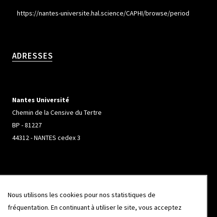
https://nantes-universite.hal.science/CAPHI/browse/period
ADRESSES
Nantes Université
Chemin de la Censive du Tertre
BP - 81227
44312 - NANTES cedex 3
Université de Rennes
Nous utilisons les cookies pour nos statistiques de
Campus de Beaulieu
fréquentation. En continuant à utiliser le site, vous acceptez
263 Avenue Général Leclerc