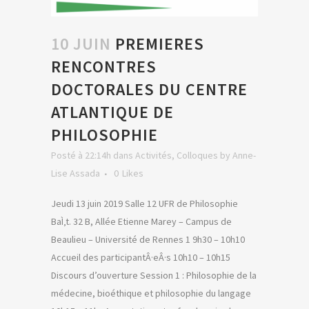
10 JUIN
PREMIERES
RENCONTRES
DOCTORALES DU CENTRE
ATLANTIQUE DE
PHILOSOPHIE
Posté à 22:14h
dans
Activités
,
Colloques
by
Anne-
Lise Assada
0
Likes
Jeudi 13 juin 2019 Salle 12 UFR de Philosophie
BaÌ‚t. 32 B, Allée Etienne Marey – Campus de
Beaulieu – Université de Rennes 1 9h30 – 10h10
Accueil des participantÂ·eÂ·s 10h10 – 10h15
Discours d’ouverture Session 1 : Philosophie de la
médecine, bioéthique et philosophie du langage