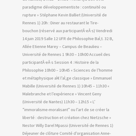
paradigme développementiste : continuité ou
rupture » Stéphane Kevin Balliet (Université de
Rennes 1) 20h : Diner au restaurant le Tire-
bouchon (réservé aux participantÂ·eÂ·s) Vendredi
14 juin 2019 Salle 12 UFR de Philosophie BaÌ‚t. 32 B,
Allée Etienne Marey – Campus de Beaulieu –
Université de Rennes 1 9h30 – 10h00 Accueil des
participantÂ·eÂ·s Session 4 : Histoire de la
Philosophie 10h00 – 10h45 « Sciences de l’homme
et métaphysique aÌ€ l’aÌ‚ge classique » Emmanuel
Mabille (Université de Rennes 1) 10h45 – 11h30 «
Malebranche et l’expérience » Vincent Geny
(Université de Nantes) 11h30 – 12h15 « L’
”immoralisme-moralisant” ou l’art de se créer la
liberté : destruction et création chez Nietzsche »
Nestor Willy Darel Mpassi (Université de Rennes 1)
Déjeuner de clôture Comité d’organisation Anne-