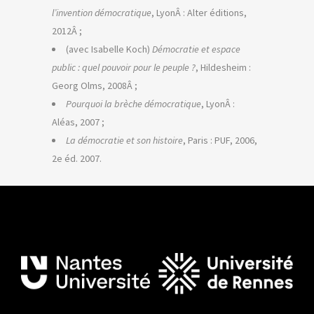
l’invention démocratique
, LyonÂ : Alter éditions,
2012Â ;
(avec Isabelle Koch)
Démocratie et espace
public : quel pouvoir pour le peuple ?
, Hildesheim :
Georg Olms, 2008Â ;
Pourquoi la brèche démocratique
, LyonÂ :
Aléas, 2007 ;
La démocratie et son histoire
, Paris : PUF, 2006,
2e éd. 2007.