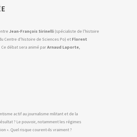
ÉE
entre
Jean-François Sirinelli
(spécialiste de l’histoire
r du Centre d’histoire de Sciences Po) et
Florent
0h. Ce débat sera animé par
Arnaud Laporte
,
tisme actif au journalisme militant et de la
l résultat ? Le pouvoir, notamment les régimes
ion ». Quel risque courent-ils vraiment ?