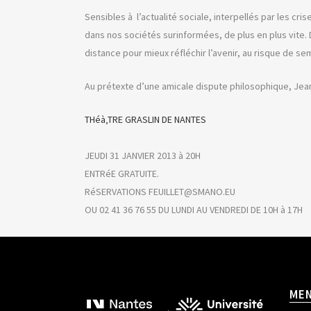
Sensibles à l’actualité sociale, interpellés par les cri
dans nos sociétés surinformées, de plus en plus vite. 
distance pour mieux réfléchir l’avenir, au risque de 
Au prétexte d’une amicale dispute philosophique, Jean-
THéà‚TRE GRASLIN DE NANTES
JEUDI 31 JANVIER 2013 à 20H
ENTRéE GRATUITE.
RéSERVATIONS FEUILLET@SMANO.EU
OU 02 41 36 76 55 DU LUNDI AU VENDREDI DE 10H à 17H
ME