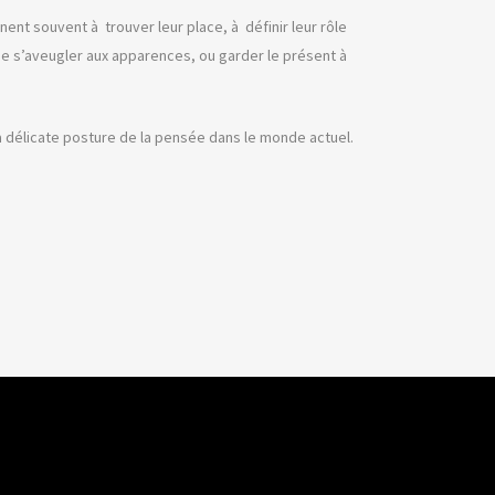
inent souvent à trouver leur place, à définir leur rôle
e de s’aveugler aux apparences, ou garder le présent à
la délicate posture de la pensée dans le monde actuel.