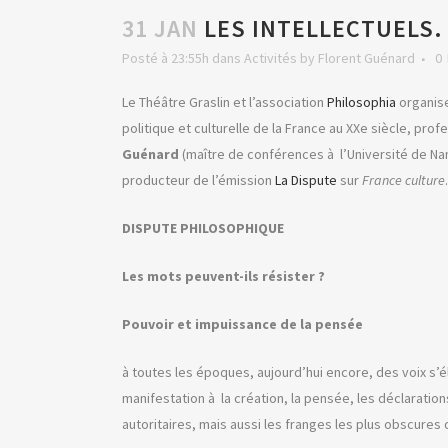
31 JAN
LES INTELLECTUELS.
Posté à 23:55h
dans
Activités
by
Florent Guénard
0
Le Théâtre Graslin et l’association
Philosophia
organise
politique et culturelle de la France au XXe siècle, pro
Guénard
(maître de conférences à l’Université de Na
producteur de l’émission
La Dispute
sur
France culture
.
DISPUTE PHILOSOPHIQUE
Les mots peuvent-ils résister ?
Pouvoir et impuissance de la pensée
à toutes les époques, aujourd’hui encore, des voix s’él
manifestation à la création, la pensée, les déclaration
autoritaires, mais aussi les franges les plus obscures 