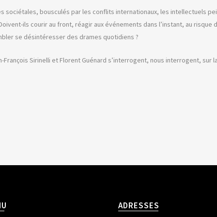
ses sociétales, bousculés par les conflits internationaux, les intellectuels pe
Doivent-ils courir au front, réagir aux événements dans l’instant, au risqu
sembler se désintéresser des drames quotidiens ?
François Sirinelli et Florent Guénard s’interrogent, nous interrogent, sur 
NU
ADRESSES