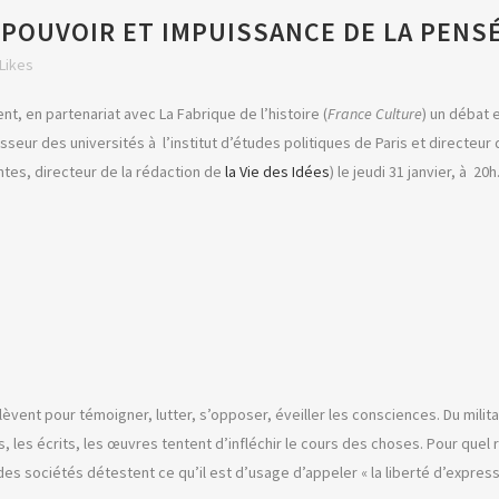
 POUVOIR ET IMPUISSANCE DE LA PENS
Likes
nt, en partenariat avec La Fabrique de l’histoire (
France Culture
) un débat 
fesseur des universités à l’institut d’études politiques de Paris et directeu
ntes, directeur de la rédaction de
la Vie des Idées
) le jeudi 31 janvier, à 2
èvent pour témoigner, lutter, s’opposer, éveiller les consciences. Du militan
s, les écrits, les œuvres tentent d’infléchir le cours des choses. Pour que
des sociétés détestent ce qu’il est d’usage d’appeler « la liberté d’express