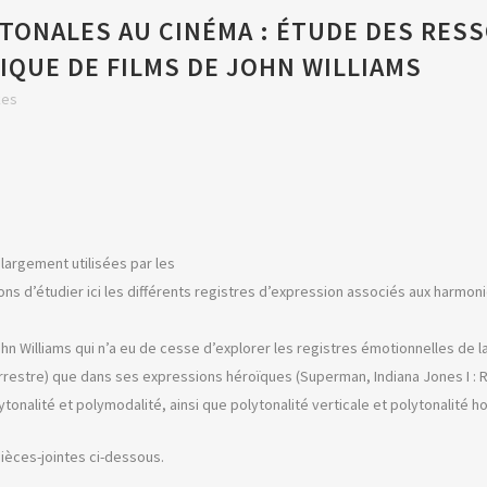
TONALES AU CINÉMA : ÉTUDE DES RESS
IQUE DE FILMS DE JOHN WILLIAMS
kes
largement utilisées par les
 d’étudier ici les différents registres d’expression associés aux harmoni
illiams qui n’a eu de cesse d’explorer les registres émotionnelles de la p
aterrestre) que dans ses expressions héroïques (Superman, Indiana Jones I : R
onalité et polymodalité, ainsi que polytonalité verticale et polytonalité ho
ièces-jointes ci-dessous.