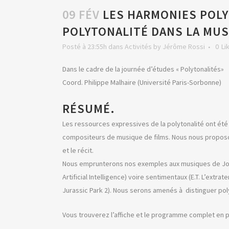
09 FÉV
LES HARMONIES POLY
POLYTONALITÉ DANS LA MUS
Posté à 23:55h
dans
Activités
by
Jérôme Rossi
0
Li
Dans le cadre de la journée d’études « Polytonalités»
Coord. Philippe Malhaire (Université Paris-Sorbonne)
RÉSUMÉ.
Les ressources expressives de la polytonalité ont été 
compositeurs de musique de films. Nous nous proposons
et le récit.
Nous emprunterons nos exemples aux musiques de John W
Artificial Intelligence) voire sentimentaux (E.T. L’extr
Jurassic Park 2). Nous serons amenés à distinguer polyt
Vous trouverez l’affiche et le programme complet en p