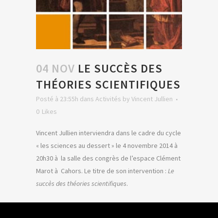
04 NOV
LE SUCCÈS DES
THÉORIES SCIENTIFIQUES
Posté à 23:55h
dans
Activités
by
Vincent Jullien
0
Likes
Vincent Jullien interviendra dans le cadre du cycle
« les sciences au dessert » le 4 novembre 2014 à
20h30 à la salle des congrès de l’espace Clément
Marot à Cahors. Le titre de son intervention :
Le
succès des théories scientifiques
.