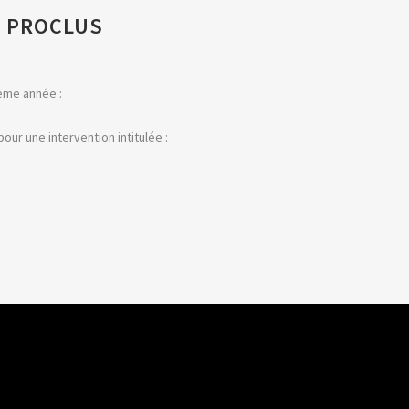
E PROCLUS
ième année :
our une intervention intitulée :