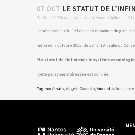
07 OCT
LE STATUT DE L’INF
Posté à 23:55h
dans
Activités
by
Vincent Jullien
0
Li
Le séminaire sur le Ciel dans les domaines du grec an
mercredi 7 octobre 2015, de 17h à 19h, salle du Conse
“Le statut de l’infini dans le système cosmologi
Toute personne intéressée est conviée.
Eugenio Amato
,
Angelo Giavatto
,
Vincent Jullien
,
Lucie
ME