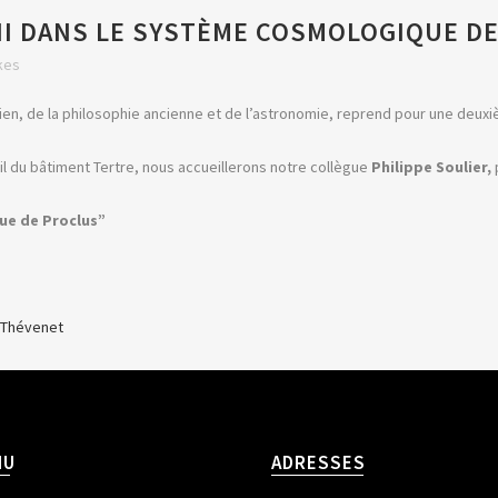
INI DANS LE SYSTÈME COSMOLOGIQUE D
kes
cien, de la philosophie ancienne et de l’astronomie, reprend pour une deux
il du bâtiment Tertre, nous accueillerons notre collègue
Philippe Soulier,
p
que de Proclus”
 Thévenet
NU
ADRESSES