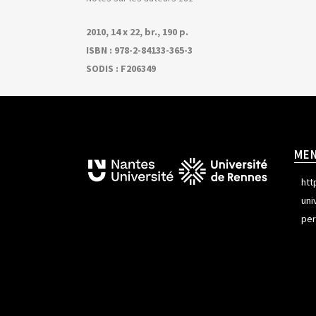
2010, 14 x 22, br., 190 p.
ISBN : 978-2-84133-365-3
SODIS : F206349
ME
htt
uni
per