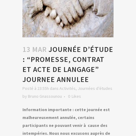
13 MAR
JOURNÉE D’ÉTUDE
: “PROMESSE, CONTRAT
ET ACTE DE LANGAGE”
JOURNEE ANNULEE
Posté à 23:55h
dans
Activités
,
Journées d’études
by
Bruno Gnassounou
0
Likes
Information importante : cette journée est
malheureusement annulée, certains
participants ne pouvant venir à cause des
intempéries. Nous nous excusons auprès de