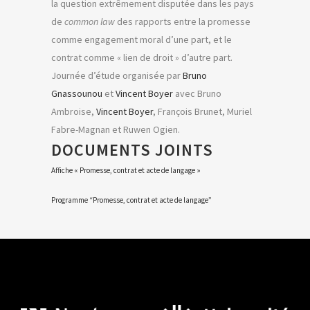
la question extrêmement disputée dans les pays
de
common law
des rapports entre la promesse
comme engagement moral d’une part, et le
contrat comme « lien de droit » d’autre part.
Journée d’étude organisée par
Bruno
Gnassounou
et
Vincent Boyer
avec Bruno
Ambroise,
Vincent Boyer
, François Brunet, Muriel
Fabre-Magnan et Ruwen Ogien.
DOCUMENTS JOINTS
Affiche « Promesse, contrat et acte de langage »
Programme “Promesse, contrat et acte de langage”