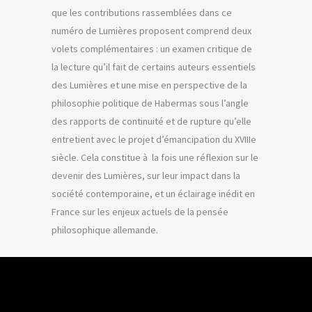
que les contributions rassemblées dans ce
numéro de Lumières proposent comprend deux
volets complémentaires : un examen critique de
la lecture qu’il fait de certains auteurs essentiels
des Lumières et une mise en perspective de la
philosophie politique de Habermas sous l’angle
des rapports de continuité et de rupture qu’elle
entretient avec le projet d’émancipation du XVIIIe
siècle. Cela constitue à la fois une réflexion sur le
devenir des Lumières, sur leur impact dans la
société contemporaine, et un éclairage inédit en
France sur les enjeux actuels de la pensée
philosophique allemande.