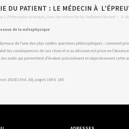
E DU PATIENT : LE MÉDECIN À L’ÉPRE
xe 1 (Philosophie pratique)
,
Axes de recherche
by
Guillaume Durand
0
Li
épreuve de la métaphysique
preuve de l’une des plus vieilles questions philosophiques : comment prouver
valué les conséquences de ses choix et si sa décision est prise en l’absence
t les outils qui permettent d’évaluer précisément et objectivement cette 
ences
2019/2 (Vol. 30), pages 169 à 180
NU
ADRESSES