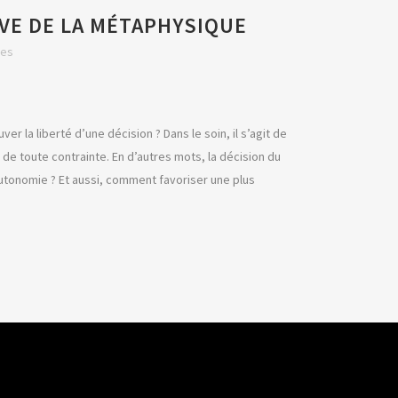
UVE DE LA MÉTAPHYSIQUE
kes
 la liberté d’une décision ? Dans le soin, il s’agit de
 de toute contrainte. En d’autres mots, la décision du
autonomie ? Et aussi, comment favoriser une plus