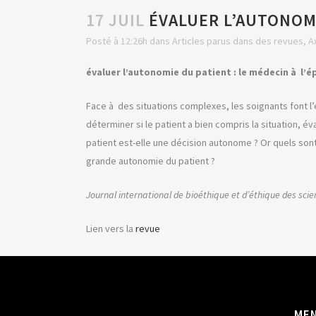
17 JUIL
ÉVALUER L’AUTONOMI
Posté à 12:26h
dans
Articles parus dans des revues
,
A
évaluer l’autonomie du patient : le médecin à l’
Face à des situations complexes, les soignants font l’é
déterminer si le patient a bien compris la situation, é
patient est-elle une décision autonome ? Or quels son
grande autonomie du patient ?
Journal international de bioéthique et d’éthique des sci
Lien vers la
revue
ME