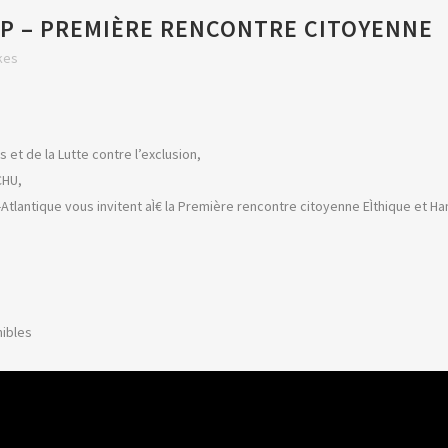
P – PREMIÈRE RENCONTRE CITOYENNE
kes
et de la Lutte contre l’exclusion,
CHU,
-Atlantique vous invitent aÌ€ la Première rencontre citoyenne EÌthique et H
nibles