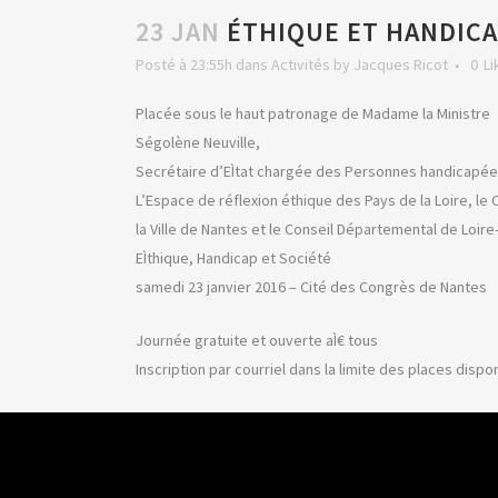
23 JAN
ÉTHIQUE ET HANDICA
Posté à 23:55h
dans
Activités
by
Jacques Ricot
0
Li
Placée sous le haut patronage de Madame la Ministre
Ségolène Neuville,
Secrétaire d’EÌtat chargée des Personnes handicapées 
L’Espace de réflexion éthique des Pays de la Loire, le 
la Ville de Nantes et le Conseil Départemental de Loire
EÌthique, Handicap et Société
samedi 23 janvier 2016 – Cité des Congrès de Nantes
Journée gratuite et ouverte aÌ€ tous
Inscription par courriel dans la limite des places dispo