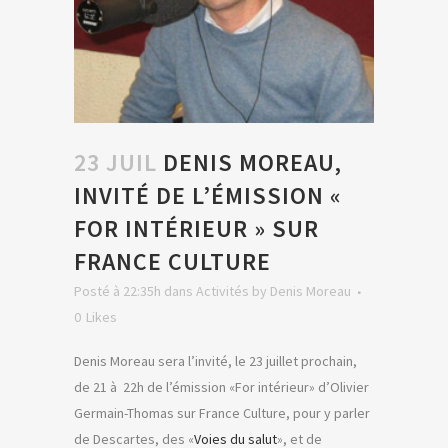
23 JUIL
DENIS MOREAU,
INVITÉ DE L’ÉMISSION «
FOR INTÉRIEUR » SUR
FRANCE CULTURE
Posté à 22:35h
dans
Activités
by
Denis Moreau
0
Likes
Denis Moreau sera l’invité, le 23 juillet prochain,
de 21 à 22h de l’émission «For intérieur» d’Olivier
Germain-Thomas sur France Culture, pour y parler
de Descartes, des «
Voies du salut
», et de