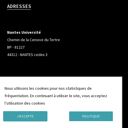
ADRESSES
Nantes Université
Chemin de la Censive du Tertre
BP - 81227
44312 - NANTES cedex 3
Université de Rennes
Nous utilisons les cookies pour nos statistiques de
Campus de Beaulieu
fréquentation. En continuant à utiliser le site, vous acceptez
263 Avenue Général Leclerc
l’utilisation des cookies
CS 74205
35042 - RENNES cedex
J'ACCEPTE
POLITIQUE