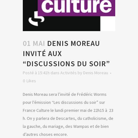
01 MAI
DENIS MOREAU
INVITÉ AUX
“DISCUSSIONS DU SOIR”
Posté à 15:41h
dans
Activités
by
Denis Moreau
0
Likes
Denis Moreau sera l’invité de Frédéric Worms
pour l’émission “Les discussions du soir” sur
France Culture le lundi premier mai de 22h15 à 23
h. On y parlera de Descartes, du catholicisme, de
la gauche, du mariage, des Wampas et de bien
d’autres choses encore.