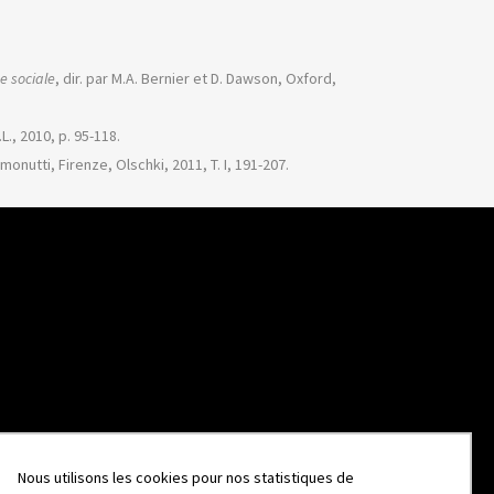
e sociale
, dir. par M.A. Bernier et D. Dawson, Oxford,
L., 2010, p. 95-118.
monutti, Firenze, Olschki, 2011, T. I, 191-207.
Nous utilisons les cookies pour nos statistiques de