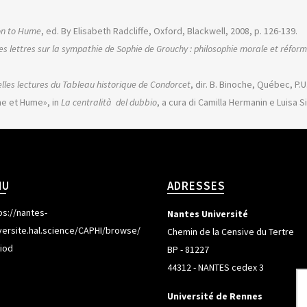
n to Hume
, ed. By Elisabeth Radcliffe, Oxford, Blackwell, 2008, p. 126-139.
es lettres sur la sympathie de Sophie de Grouchy : philosophie morale et réform
lles lectures du Tableau historique de Condorcet
, dir. B. Binoche, Québec, P.U.
he et Hume», in
La centralità del dubbio
, a cura di Camilla Hermanin e Luisa Si
NU
ADRESSES
ps://nantes-
Nantes Université
versite.hal.science/CAPHI/browse/
Chemin de la Censive du Tertre
iod
BP - 81227
44312 - NANTES cedex 3
Université de Rennes