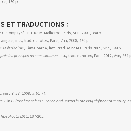
ères, 192 p.
NS ET TRADUCTIONS :
De G. Compayré, intr. De M. Malherbe, Paris, Vrin, 2007, 384 p.
 anglais, intr., trad. et notes, Paris, Vrin, 2008, 420 p.
 et littéraires
, 2ème partie, intr., trad. et notes, Paris 2009, Vrin, 284 p.
près les principes du sens commun
, intr., trad. et notes, Paris 2012, Vrin, 264 p
orpus
, n° 57, 2009, p. 51-74.
es
», in
Cultural transfers : France and Britain in the long eighteenth century
, e
 filosofia
, 1/2012, 187-201.