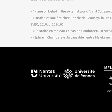
– “Hume on belief in the external world “, in
A Companio
– «Justice et société chez Sophie de Grouchy» in
Les L
SVEC, 2010, p. 151-165.
– «L’histoire en tableau. Le cas de Condorcet», in
Nouve
– «Ephraïm Chambers et la causalité : entre Malebranc
ME
htt
uni
per