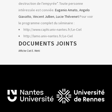
destruction de l’empyrée”. Toute personne
intéressée est conviée.
Eugenio Amato
,
Angelo
Giavatto
,
Vincent Jullien
,
Lucie Thévenet
Pour voir
le programme complet du séminaire :
http://www.caphi.univ-nantes.fr/Le-Ciel
http://lamo.univ-nantes.fr/Le-Ciel
DOCUMENTS JOINTS
Affiche Ciel E. Mehl