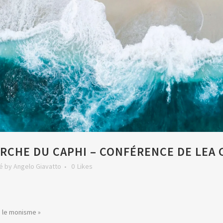
RCHE DU CAPHI – CONFÉRENCE DE LEA 
é
by
Angelo Giavatto
0
Likes
e le monisme »