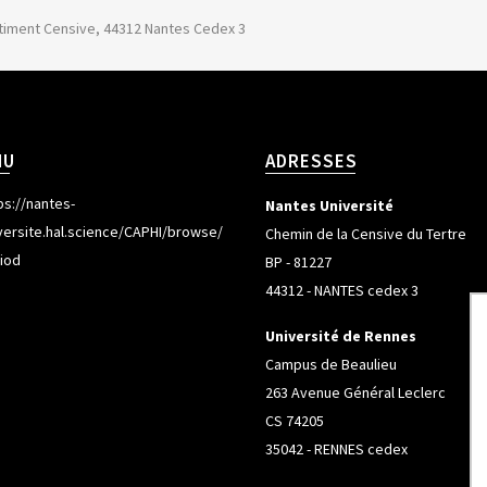
âtiment Censive, 44312 Nantes Cedex 3
NU
ADRESSES
ps://nantes-
Nantes Université
versite.hal.science/CAPHI/browse/
Chemin de la Censive du Tertre
iod
BP - 81227
44312 - NANTES cedex 3
Université de Rennes
Campus de Beaulieu
263 Avenue Général Leclerc
CS 74205
35042 - RENNES cedex