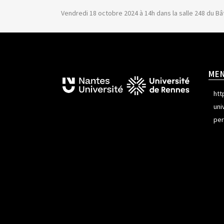
Vendredi 18 octobre 2024 à 14h dans la salle 248 du B
ME
htt
uni
per