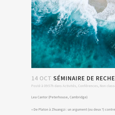
14 OCT
SÉMINAIRE DE RECHE
Posté à 09:57h
dans
Activités
,
Conférences
,
Non class
Lea Cantor (Peterhouse, Cambridge)
« De Platon à Zhuangzi : un argument (ou deux ?) contr