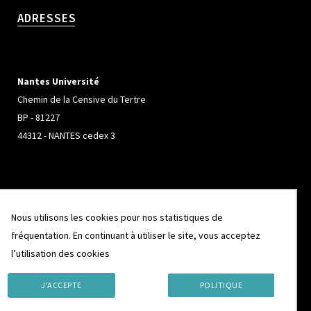
ADRESSES
Nantes Université
Chemin de la Censive du Tertre
BP - 81227
44312 - NANTES cedex 3
Université de Rennes
Nous utilisons les cookies pour nos statistiques de
Campus de Beaulieu
fréquentation. En continuant à utiliser le site, vous acceptez
263 Avenue Général Leclerc
l’utilisation des cookies
CS 74205
35042 - RENNES cedex
J'ACCEPTE
POLITIQUE