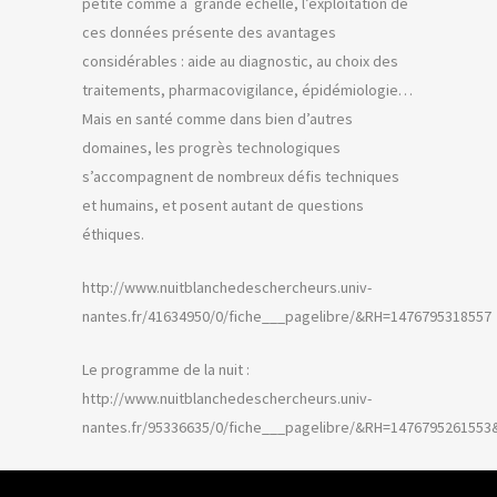
petite comme à grande échelle, l’exploitation de
ces données présente des avantages
considérables : aide au diagnostic, au choix des
traitements, pharmacovigilance, épidémiologie…
Mais en santé comme dans bien d’autres
domaines, les progrès technologiques
s’accompagnent de nombreux défis techniques
et humains, et posent autant de questions
éthiques.
http://www.nuitblanchedeschercheurs.univ-
nantes.fr/41634950/0/fiche___pagelibre/&RH=1476795318557
Le programme de la nuit :
http://www.nuitblanchedeschercheurs.univ-
nantes.fr/95336635/0/fiche___pagelibre/&RH=147679526155