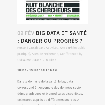
09 FÉV
BIG DATA ET SANTÉ
: DANGER OU PROGRÈS ?
Posté à 23:55h
dans
Activités
,
Axe 1 (Philosophie
pratique)
,
Axes de recherche
,
Conférences
by
Guillaume Durand
0
Likes
18H30 – 19H20 / SALLE MAXI
Dans le domaine de la santé, le big data
correspond à l’ensemble des données socio-
démographiques et biomédicales disponibles,
collectées auprès de différentes sources. A