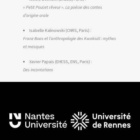
« Petit Poucet rêveur ». La poésie des contes
d’origine orale
Isabelle Kalinowski (CNRS, Paris) :
Franz Boas et l’anthropologie des Kwakiutl : mythes
et masques
Xavier Papaïs (EHESS, ENS, Paris) :
Des incantations