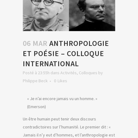
06 MAR
ANTHROPOLOGIE
ET POÉSIE – COLLOQUE
INTERNATIONAL
Posté à 23:55h
dans
Activités
,
Colloques
by
Philippe Beck
0
Likes
« Je n’ai encore jamais vu un homme. »
(Emerson)
Un être humain peut tenir deux discours
contradictoires sur l’humanité. Le premier dit : «
Jamais il n’y eut d’hommes, et l’anthropologie est